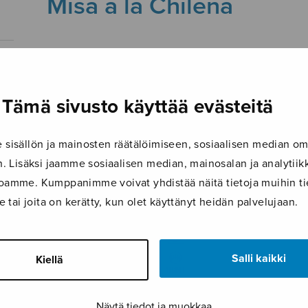
Misa a la Chilena
7.1.2019
Tämä sivusto käyttää evästeitä
isällön ja mainosten räätälöimiseen, sosiaalisen median om
 Lisäksi jaamme sosiaalisen median, mainosalan ja analyti
ustoamme. Kumppanimme voivat yhdistää näitä tietoja muihin tie
le tai joita on kerätty, kun olet käyttänyt heidän palvelujaan.
Salli kaikki
Kiellä
Näytä tiedot ja muokkaa