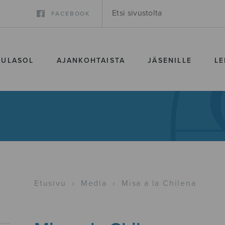
FACEBOOK
SULASOL
AJANKOHTAISTA
JÄSENILLE
LE
Etusivu
›
Media
›
Misa a la Chilena