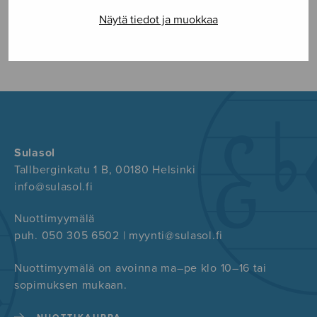
Näytä tiedot ja muokkaa
FACEBOOK
TWITTER
GOOGLE+
Sulasol
Tallberginkatu 1 B, 00180 Helsinki
info@sulasol.fi
Nuottimyymälä
puh. 050 305 6502 | myynti@sulasol.fi
Nuottimyymälä on avoinna ma–pe klo 10–16 tai
sopimuksen mukaan.