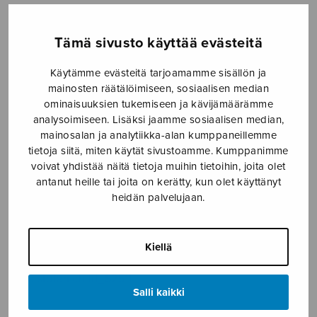
TAPAHTUMAT
Tämä sivusto käyttää evästeitä
KONSERTIT
Käytämme evästeitä tarjoamamme sisällön ja
mainosten räätälöimiseen, sosiaalisen median
TAPAHTUMAT
ominaisuuksien tukemiseen ja kävijämäärämme
analysoimiseen. Lisäksi jaamme sosiaalisen median,
ILMOITA TAPAHTUMA
mainosalan ja analytiikka-alan kumppaneillemme
tietoja siitä, miten käytät sivustoamme. Kumppanimme
voivat yhdistää näitä tietoja muihin tietoihin, joita olet
Etusivu
›
Media
›
The stolen child_S2511
antanut heille tai joita on kerätty, kun olet käyttänyt
heidän palvelujaan.
The stolen child_S2511
Kiellä
21.12.2018
The stolen child_S2511
Salli kaikki