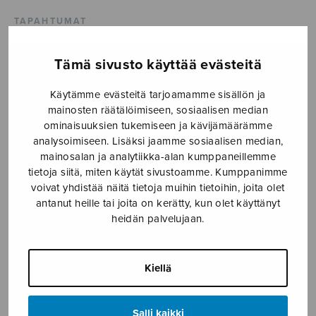
TAPAHTUMAT
KONSERTIT
Tämä sivusto käyttää evästeitä
TAPAHTUMAT
Käytämme evästeitä tarjoamamme sisällön ja
mainosten räätälöimiseen, sosiaalisen median
ominaisuuksien tukemiseen ja kävijämäärämme
ILMOITA TAPAHTUMA
analysoimiseen. Lisäksi jaamme sosiaalisen median,
mainosalan ja analytiikka-alan kumppaneillemme
tietoja siitä, miten käytät sivustoamme. Kumppanimme
Etusivu
›
Media
›
voivat yhdistää näitä tietoja muihin tietoihin, joita olet
Joulu tullut on uudestaan_S2492A
antanut heille tai joita on kerätty, kun olet käyttänyt
heidän palvelujaan.
Joulu tullut on
uudestaan_S2492A
Kiellä
4.12.2018
Salli kaikki