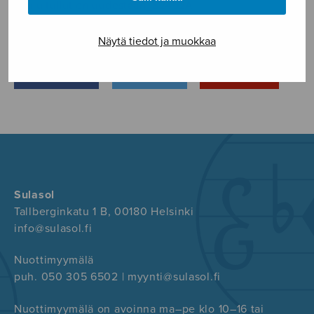
Joulu tullut on uudestaan_S2492A
Näytä tiedot ja muokkaa
FACEBOOK
TWITTER
GOOGLE+
Sulasol
Tallberginkatu 1 B, 00180 Helsinki
info@sulasol.fi
Nuottimyymälä
puh. 050 305 6502 | myynti@sulasol.fi
Nuottimyymälä on avoinna ma–pe klo 10–16 tai