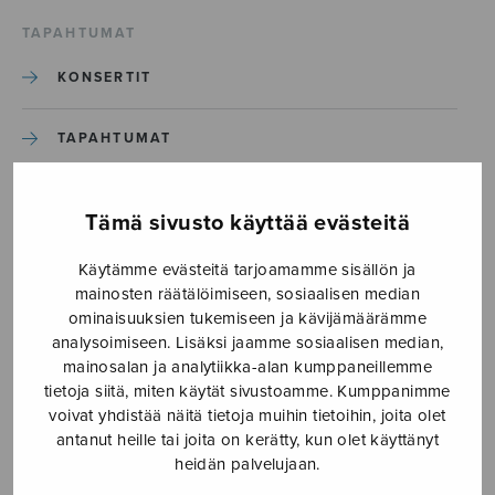
TAPAHTUMAT
KONSERTIT
TAPAHTUMAT
ILMOITA TAPAHTUMA
Tämä sivusto käyttää evästeitä
Käytämme evästeitä tarjoamamme sisällön ja
Etusivu
›
Media
›
When I heard the learned
mainosten räätälöimiseen, sosiaalisen median
ominaisuuksien tukemiseen ja kävijämäärämme
When I heard the learned
analysoimiseen. Lisäksi jaamme sosiaalisen median,
mainosalan ja analytiikka-alan kumppaneillemme
tietoja siitä, miten käytät sivustoamme. Kumppanimme
23.8.2018
voivat yhdistää näitä tietoja muihin tietoihin, joita olet
antanut heille tai joita on kerätty, kun olet käyttänyt
heidän palvelujaan.