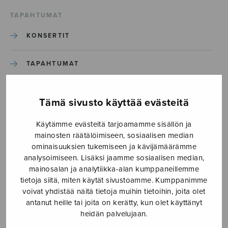
TAPAHTUMAT
KONSERTIT
TAPAHTUMAT
ILMOITA TAPAHTUMA
Tämä sivusto käyttää evästeitä
Käytämme evästeitä tarjoamamme sisällön ja
Etusivu
›
Media
›
Lysti on lumen lauleskella
mainosten räätälöimiseen, sosiaalisen median
ominaisuuksien tukemiseen ja kävijämäärämme
Lysti on lumen lauleskella
analysoimiseen. Lisäksi jaamme sosiaalisen median,
mainosalan ja analytiikka-alan kumppaneillemme
tietoja siitä, miten käytät sivustoamme. Kumppanimme
13.6.2018
voivat yhdistää näitä tietoja muihin tietoihin, joita olet
antanut heille tai joita on kerätty, kun olet käyttänyt
heidän palvelujaan.