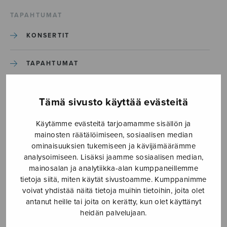
TAPAHTUMAT
KONSERTIT
TAPAHTUMAT
ILMOITA TAPAHTUMA
Tämä sivusto käyttää evästeitä
Käytämme evästeitä tarjoamamme sisällön ja
Etusivu
›
Media
›
Aamulla-varhain
mainosten räätälöimiseen, sosiaalisen median
ominaisuuksien tukemiseen ja kävijämäärämme
Aamulla-varhain
analysoimiseen. Lisäksi jaamme sosiaalisen median,
mainosalan ja analytiikka-alan kumppaneillemme
tietoja siitä, miten käytät sivustoamme. Kumppanimme
23.5.2018
voivat yhdistää näitä tietoja muihin tietoihin, joita olet
antanut heille tai joita on kerätty, kun olet käyttänyt
heidän palvelujaan.