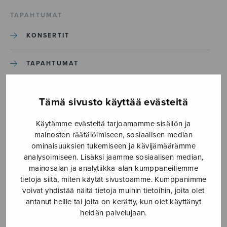
TAPAHTUMAT
KONSERTIT
TAPAHTUMAT
ILMOITA TAPAHTUMA
Tämä sivusto käyttää evästeitä
Käytämme evästeitä tarjoamamme sisällön ja
Etusivu
›
Media
›
Kyrie_JH
mainosten räätälöimiseen, sosiaalisen median
ominaisuuksien tukemiseen ja kävijämäärämme
Kyrie_JH
analysoimiseen. Lisäksi jaamme sosiaalisen median,
mainosalan ja analytiikka-alan kumppaneillemme
tietoja siitä, miten käytät sivustoamme. Kumppanimme
24.4.2018
voivat yhdistää näitä tietoja muihin tietoihin, joita olet
antanut heille tai joita on kerätty, kun olet käyttänyt
heidän palvelujaan.