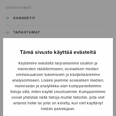
TAPAHTUMAT
KONSERTIT
TAPAHTUMAT
ILMOITA TAPAHTUMA
Tämä sivusto käyttää evästeitä
Käytämme evästeitä tarjoamamme sisällön ja
Etusivu
›
Media
›
Psalmi
mainosten räätälöimiseen, sosiaalisen median
ominaisuuksien tukemiseen ja kävijämäärämme
Psalmi
analysoimiseen. Lisäksi jaamme sosiaalisen median,
mainosalan ja analytiikka-alan kumppaneillemme
tietoja siitä, miten käytät sivustoamme. Kumppanimme
23.4.2018
voivat yhdistää näitä tietoja muihin tietoihin, joita olet
antanut heille tai joita on kerätty, kun olet käyttänyt
heidän palvelujaan.