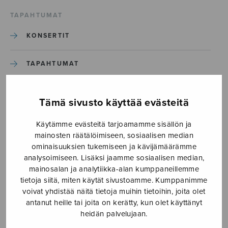
TAPAHTUMAT
KONSERTIT
TAPAHTUMAT
ILMOITA TAPAHTUMA
Tämä sivusto käyttää evästeitä
Käytämme evästeitä tarjoamamme sisällön ja
Etusivu
›
Media
›
HU 14
mainosten räätälöimiseen, sosiaalisen median
ominaisuuksien tukemiseen ja kävijämäärämme
HU 14
analysoimiseen. Lisäksi jaamme sosiaalisen median,
mainosalan ja analytiikka-alan kumppaneillemme
tietoja siitä, miten käytät sivustoamme. Kumppanimme
20.4.2018
voivat yhdistää näitä tietoja muihin tietoihin, joita olet
antanut heille tai joita on kerätty, kun olet käyttänyt
heidän palvelujaan.