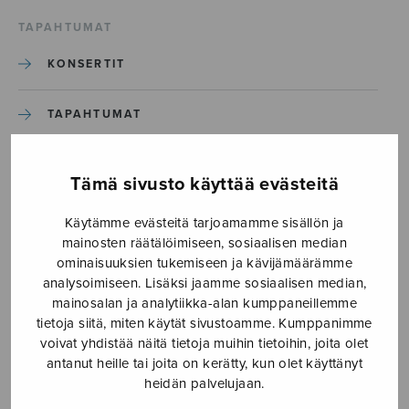
TAPAHTUMAT
KONSERTIT
TAPAHTUMAT
ILMOITA TAPAHTUMA
Tämä sivusto käyttää evästeitä
Käytämme evästeitä tarjoamamme sisällön ja
Etusivu
›
Media
›
7×7
mainosten räätälöimiseen, sosiaalisen median
ominaisuuksien tukemiseen ja kävijämäärämme
7×7
analysoimiseen. Lisäksi jaamme sosiaalisen median,
mainosalan ja analytiikka-alan kumppaneillemme
tietoja siitä, miten käytät sivustoamme. Kumppanimme
11.4.2018
voivat yhdistää näitä tietoja muihin tietoihin, joita olet
antanut heille tai joita on kerätty, kun olet käyttänyt
heidän palvelujaan.