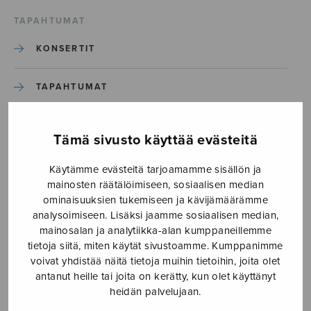
TAPAHTUMAT
KONSERTIT
TAPAHTUMAT
ILMOITA TAPAHTUMA
Tämä sivusto käyttää evästeitä
Käytämme evästeitä tarjoamamme sisällön ja
Etusivu
›
Media
›
Kaksi serenadia
mainosten räätälöimiseen, sosiaalisen median
ominaisuuksien tukemiseen ja kävijämäärämme
Kaksi serenadia
analysoimiseen. Lisäksi jaamme sosiaalisen median,
mainosalan ja analytiikka-alan kumppaneillemme
tietoja siitä, miten käytät sivustoamme. Kumppanimme
11.4.2018
voivat yhdistää näitä tietoja muihin tietoihin, joita olet
antanut heille tai joita on kerätty, kun olet käyttänyt
heidän palvelujaan.