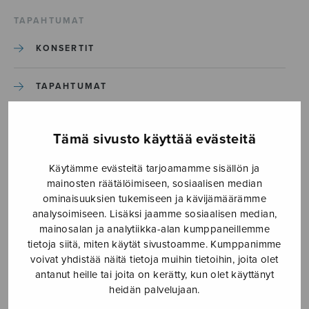
TAPAHTUMAT
KONSERTIT
TAPAHTUMAT
ILMOITA TAPAHTUMA
Tämä sivusto käyttää evästeitä
Käytämme evästeitä tarjoamamme sisällön ja
Etusivu
›
Media
›
Merihelmiä
mainosten räätälöimiseen, sosiaalisen median
ominaisuuksien tukemiseen ja kävijämäärämme
Merihelmiä
analysoimiseen. Lisäksi jaamme sosiaalisen median,
mainosalan ja analytiikka-alan kumppaneillemme
tietoja siitä, miten käytät sivustoamme. Kumppanimme
20.3.2018
voivat yhdistää näitä tietoja muihin tietoihin, joita olet
antanut heille tai joita on kerätty, kun olet käyttänyt
heidän palvelujaan.