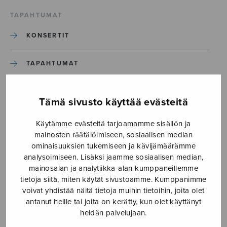
TAPAHTUMAT
KONSERTIT
TAPAHTUMAT
ILMOITA TAPAHTUMA
Tämä sivusto käyttää evästeitä
Käytämme evästeitä tarjoamamme sisällön ja
Etusivu
›
Media
›
Seize another day_kansi
mainosten räätälöimiseen, sosiaalisen median
ominaisuuksien tukemiseen ja kävijämäärämme
Seize another day_kansi
analysoimiseen. Lisäksi jaamme sosiaalisen median,
mainosalan ja analytiikka-alan kumppaneillemme
tietoja siitä, miten käytät sivustoamme. Kumppanimme
27.2.2017
voivat yhdistää näitä tietoja muihin tietoihin, joita olet
antanut heille tai joita on kerätty, kun olet käyttänyt
heidän palvelujaan.