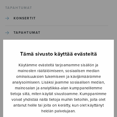
TAPAHTUMAT
KONSERTIT
TAPAHTUMAT
ILMOITA TAPAHTUMA
Tämä sivusto käyttää evästeitä
Käytämme evästeitä tarjoamamme sisällön ja
Etusivu
›
Media
›
Huuan mie humalattaki_S2322
mainosten räätälöimiseen, sosiaalisen median
ominaisuuksien tukemiseen ja kävijämäärämme
Huuan mie
analysoimiseen. Lisäksi jaamme sosiaalisen median,
mainosalan ja analytiikka-alan kumppaneillemme
humalattaki_S2322
tietoja siitä, miten käytät sivustoamme. Kumppanimme
voivat yhdistää näitä tietoja muihin tietoihin, joita olet
antanut heille tai joita on kerätty, kun olet käyttänyt
9.1.2018
heidän palvelujaan.