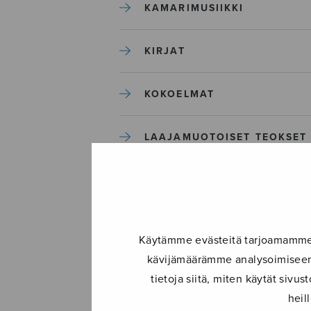
KAMARIMUSIIKKI
KIRJAT
KOKOELMAT
LAAJAMUOTOISET TEOKSET
LASTENMUSIIKKI
MIESKUORO
Käytämme evästeitä tarjoamamme s
kävijämäärämme analysoimiseen.
MUUT
tietoja siitä, miten käytät siv
heil
NÄYTTÄMÖTEOKSET