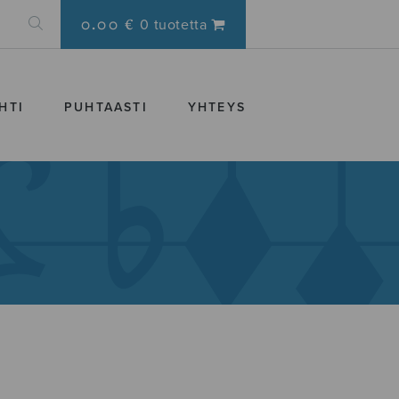
0.00 €
0 tuotetta
HTI
PUHTAASTI
YHTEYS
