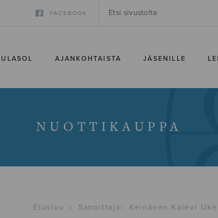
FACEBOOK
SULASOL
AJANKOHTAISTA
JÄSENILLE
LE
NUOTTIKAUPPA
Etusivu
›
Sanoittaja
›
Keinänen Kalevi Uke