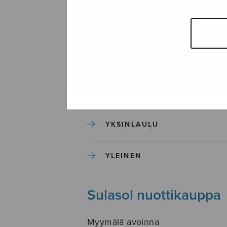
SEKAKUORO
SOITINKOULUT JA OPPAAT
SOITINMUSIIKKI
YKSINLAULU
YLEINEN
Sulasol nuottikauppa
Myymälä avoinna