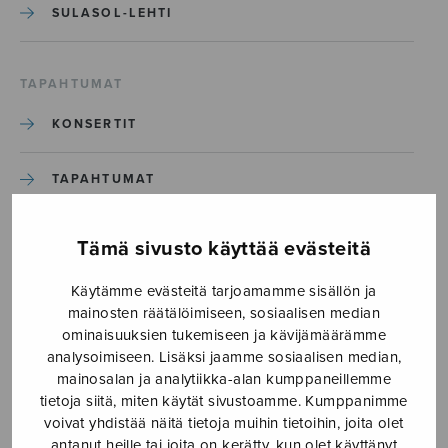
SULASOL-LEHTI
TAPAHTUMAT
KONSERTIT
TAPAHTUMAT
ILMOITA TAPAHTUMA
Tämä sivusto käyttää evästeitä
Käytämme evästeitä tarjoamamme sisällön ja
Etusivu
›
Tapahtumakalenteri
›
mainosten räätälöimiseen, sosiaalisen median
Maa ja Kokija – Suurkuoro & Sinfoniaorkesteri
ominaisuuksien tukemiseen ja kävijämäärämme
analysoimiseen. Lisäksi jaamme sosiaalisen median,
Maa ja Kokija – Suurkuoro &
mainosalan ja analytiikka-alan kumppaneillemme
tietoja siitä, miten käytät sivustoamme. Kumppanimme
Sinfoniaorkesteri
voivat yhdistää näitä tietoja muihin tietoihin, joita olet
antanut heille tai joita on kerätty, kun olet käyttänyt