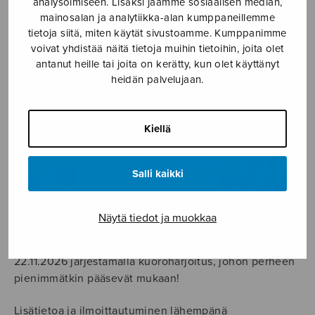
analysoimiseen. Lisäksi jaamme sosiaalisen median,
mainosalan ja analytiikka-alan kumppaneillemme
Aika: 16.11.2026 - 22.11.2026
tietoja siitä, miten käytät sivustoamme. Kumppanimme
voivat yhdistää näitä tietoja muihin tietoihin, joita olet
antanut heille tai joita on kerätty, kun olet käyttänyt
heidän palvelujaan.
Kiellä
Salli kaikki
Näytä tiedot ja muokkaa
Osallistu teemaviikkoon Lapsen oikeuksien viikolla 16.–
22.11.2026 järjestämällä kuoroharjoitus, johon perheen
pienimmätkin pääsevät mukaan!
Lisätietoa ja ilmoittautuminen lähempänä