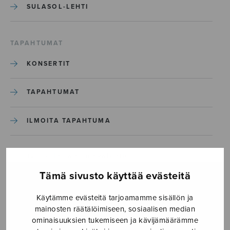
SULASOL-LEHTI
TAPAHTUMAT
KONSERTIT
TAPAHTUMAT
ILMOITA TAPAHTUMA
Etusivu
›
Tapahtumakalenteri
›
Lapset mukaan kuoroon -viikko 16.-22.11.26
Tämä sivusto käyttää evästeitä
Lapset mukaan kuoroon -
Käytämme evästeitä tarjoamamme sisällön ja
mainosten räätälöimiseen, sosiaalisen median
viikko 16.-22.11.26
ominaisuuksien tukemiseen ja kävijämäärämme