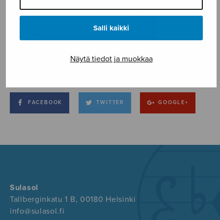
Salli kaikki
Näytä tiedot ja muokkaa
FACEBOOK
TWITTER
GOOGLE+
Sulasol
Tallberginkatu 1 B, 00180 Helsinki
info@sulasol.fi