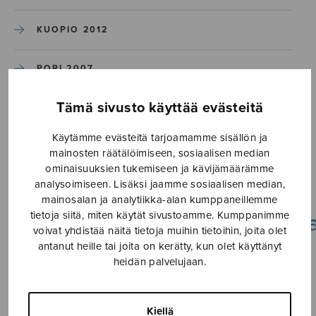
KUOPIO 2012
PORI 2007
Tämä sivusto käyttää evästeitä
HAMINA 2002
Käytämme evästeitä tarjoamamme sisällön ja
mainosten räätälöimiseen, sosiaalisen median
Etusivu
›
Laulujuhlat
›
Historiaa
›
ominaisuuksien tukemiseen ja kävijämäärämme
Jyväskylä 2022
›
JKL_Avajaiset2©AhtiViluksela
analysoimiseen. Lisäksi jaamme sosiaalisen median,
mainosalan ja analytiikka-alan kumppaneillemme
tietoja siitä, miten käytät sivustoamme. Kumppanimme
JKL_Avajaiset2©AhtiViluksel
voivat yhdistää näitä tietoja muihin tietoihin, joita olet
antanut heille tai joita on kerätty, kun olet käyttänyt
heidän palvelujaan.
Kiellä