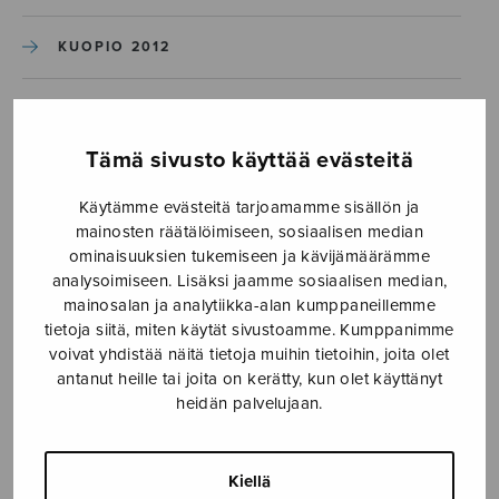
KUOPIO 2012
PORI 2007
Tämä sivusto käyttää evästeitä
HAMINA 2002
Käytämme evästeitä tarjoamamme sisällön ja
mainosten räätälöimiseen, sosiaalisen median
ominaisuuksien tukemiseen ja kävijämäärämme
Etusivu
›
Laulujuhlat
›
Historiaa
›
analysoimiseen. Lisäksi jaamme sosiaalisen median,
Hämeenlinna 2017
›
12_Paajuhla_3
mainosalan ja analytiikka-alan kumppaneillemme
tietoja siitä, miten käytät sivustoamme. Kumppanimme
12_Paajuhla_3
voivat yhdistää näitä tietoja muihin tietoihin, joita olet
antanut heille tai joita on kerätty, kun olet käyttänyt
heidän palvelujaan.
Kiellä