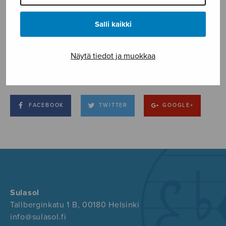
Salli kaikki
Näytä tiedot ja muokkaa
FACEBOOK
TWITTER
GOOGLE+
Sulasol
Tallberginkatu 1 B, 00180 Helsinki
info@sulasol.fi