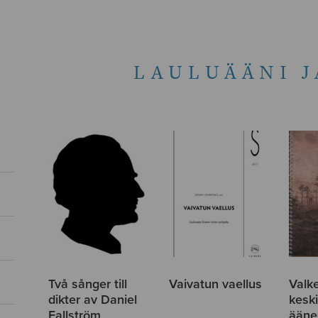
LAULUÄÄNI J
Två sånger till
Vaivatun vaellus
Valk
dikter av Daniel
keski
Fallström
ääne