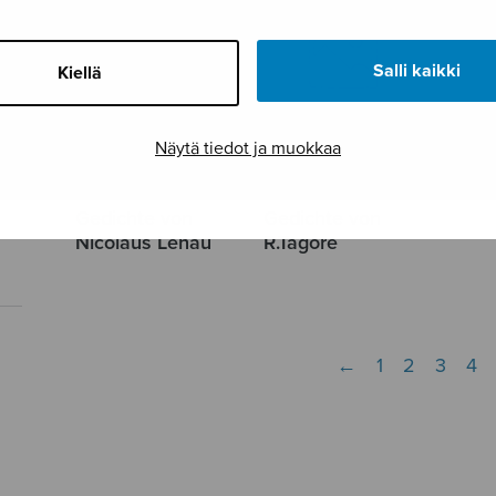
Salli kaikki
Kiellä
Näytä tiedot ja muokkaa
Zwei Lieder zu
Zwei Lieder zu
Gedichte von
Gedichte von
Nicolaus Lenau
R.Tagore
←
1
2
3
4