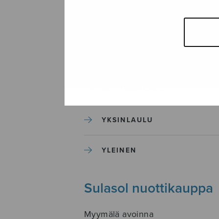
SEKAKUORO
SOITINKOULUT JA OPPAAT
SOITINMUSIIKKI
YKSINLAULU
YLEINEN
Sulasol nuottikauppa
Myymälä avoinna