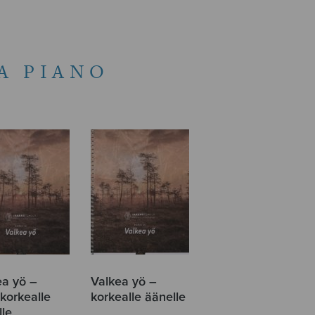
A PIANO
ea yö –
Valkea yö –
korkealle
korkealle äänelle
lle