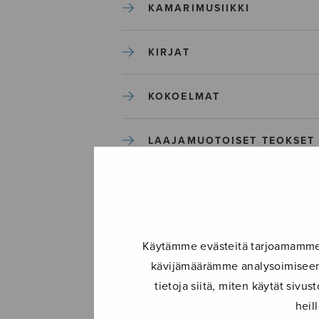
KAMARIMUSIIKKI
KIRJAT
KOKOELMAT
LAAJAMUOTOISET TEOKSET
LASTENMUSIIKKI
MIESKUORO
Käytämme evästeitä tarjoamamme s
kävijämäärämme analysoimiseen.
MUUT
tietoja siitä, miten käytät siv
heil
NÄYTTÄMÖTEOKSET