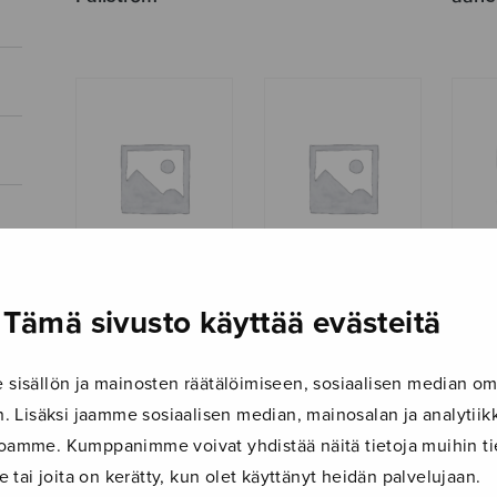
Tämä sivusto käyttää evästeitä
Via Dolorosa,
Viisi laulua Uuno
Yksin
laulusarja
Kailaan runoihin
(Kuor
isällön ja mainosten räätälöimiseen, sosiaalisen median om
 Lisäksi jaamme sosiaalisen median, mainosalan ja analyti
ustoamme. Kumppanimme voivat yhdistää näitä tietoja muihin tie
le tai joita on kerätty, kun olet käyttänyt heidän palvelujaan.