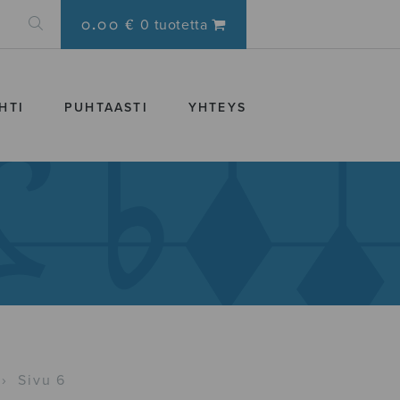
0.00 €
0 tuotetta
HTI
PUHTAASTI
YHTEYS
›
Sivu 6