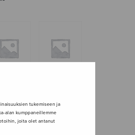
lauluja
Zwei Lieder zu
ikoski)
Gedichte von
Friedrich Hebbel
inaisuuksien tukemiseen ja
ikka-alan kumppaneillemme
toihin, joita olet antanut