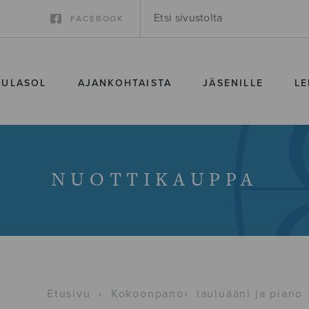
FACEBOOK
SULASOL
AJANKOHTAISTA
JÄSENILLE
LE
NUOTTIKAUPPA
Etusivu
›
Kokoonpano
›
lauluääni ja piano