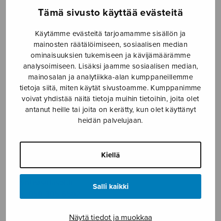
SOITINMUSIIKKI
Tämä sivusto käyttää evästeitä
YKSINLAULU
Käytämme evästeitä tarjoamamme sisällön ja
mainosten räätälöimiseen, sosiaalisen median
ominaisuuksien tukemiseen ja kävijämäärämme
YLEINEN
analysoimiseen. Lisäksi jaamme sosiaalisen median,
mainosalan ja analytiikka-alan kumppaneillemme
Sulasol nuottikauppa
tietoja siitä, miten käytät sivustoamme. Kumppanimme
voivat yhdistää näitä tietoja muihin tietoihin, joita olet
antanut heille tai joita on kerätty, kun olet käyttänyt
Myymälä avoinna
heidän palvelujaan.
ma–pe klo 10–16 tai sopimuksen mukaan
Tallberginkatu 1 B, 1,5 krs.
Kiellä
00180 Helsinki
myynti@sulasol.fi
Salli kaikki
puh. 050 305 6502
Näytä tiedot ja muokkaa