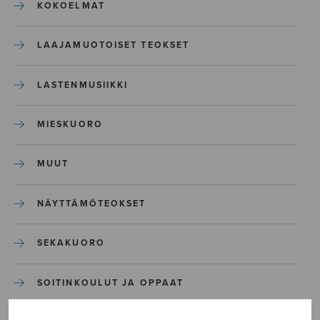
KOKOELMAT
LAAJAMUOTOISET TEOKSET
LASTENMUSIIKKI
MIESKUORO
MUUT
NÄYTTÄMÖTEOKSET
SEKAKUORO
SOITINKOULUT JA OPPAAT