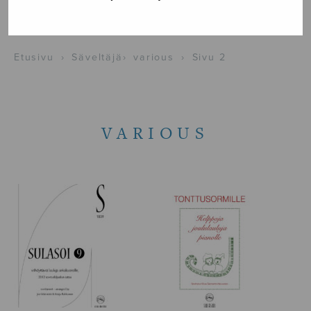
NÄYTÄ KARTALLA
Etusivu
›
Säveltäjä
›
various
›
Sivu 2
VARIOUS