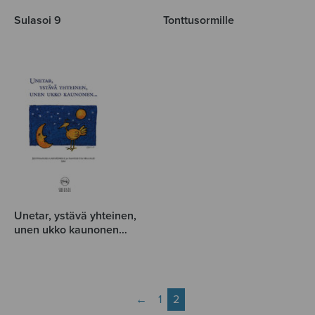
Sulasoi 9
Tonttusormille
Unetar, ystävä yhteinen,
unen ukko kaunonen…
←
1
2