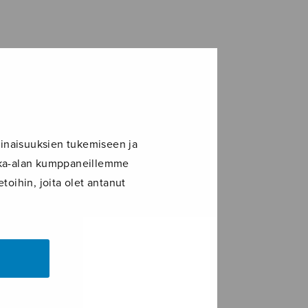
inaisuuksien tukemiseen ja
ikka-alan kumppaneillemme
toihin, joita olet antanut