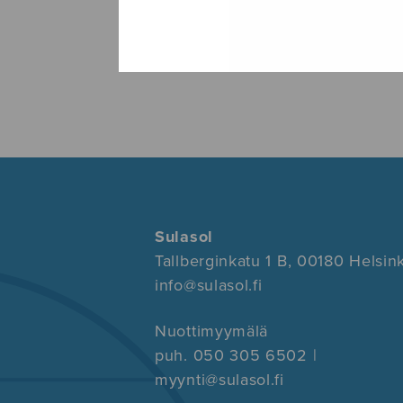
Sulasol
Tallberginkatu 1 B, 00180 Helsink
info@sulasol.fi
Nuottimyymälä
puh. 050 305 6502 |
myynti@sulasol.fi