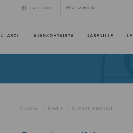
FACEBOOK
SULASOL
AJANKOHTAISTA
JÄSENILLE
LE
Etusivu
›
Media
›
O most merciful