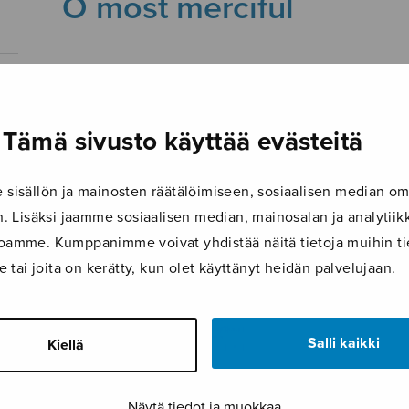
O most merciful
16.8.2017
Tämä sivusto käyttää evästeitä
isällön ja mainosten räätälöimiseen, sosiaalisen median om
 Lisäksi jaamme sosiaalisen median, mainosalan ja analyti
ustoamme. Kumppanimme voivat yhdistää näitä tietoja muihin tie
le tai joita on kerätty, kun olet käyttänyt heidän palvelujaan.
Salli kaikki
Kiellä
Näytä tiedot ja muokkaa