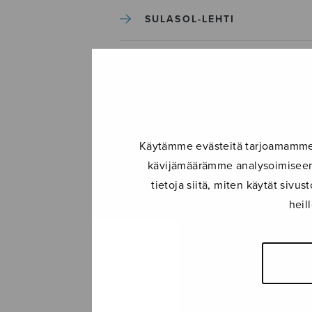
SULASOL-LEHTI
TAPAHTUMAT
KONSERTIT
Käytämme evästeitä tarjoamamme s
TAPAHTUMAT
kävijämäärämme analysoimiseen.
tietoja siitä, miten käytät siv
ILMOITA TAPAHTUMA
heil