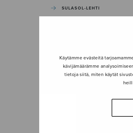
SULASOL-LEHTI
TAPAHTUMAT
KONSERTIT
Käytämme evästeitä tarjoamamme s
TAPAHTUMAT
kävijämäärämme analysoimiseen.
tietoja siitä, miten käytät siv
ILMOITA TAPAHTUMA
heil