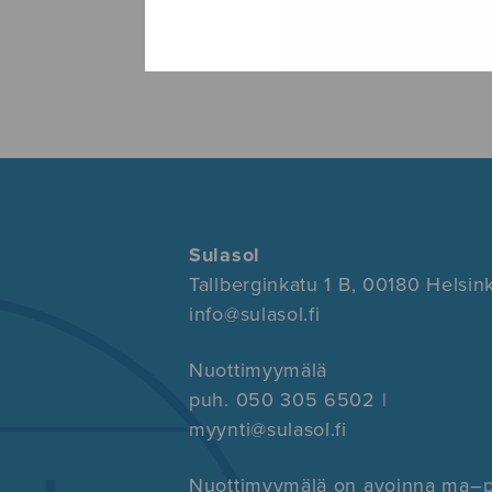
Sulasol
Tallberginkatu 1 B, 00180 Helsink
info@sulasol.fi
Nuottimyymälä
puh. 050 305 6502 |
myynti@sulasol.fi
Nuottimyymälä on avoinna ma–