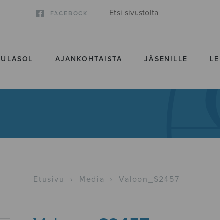
FACEBOOK
SULASOL
AJANKOHTAISTA
JÄSENILLE
LE
Etusivu
›
Media
›
Valoon_S2457